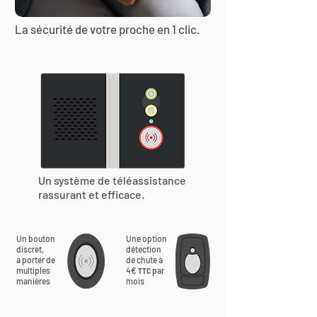
La sécurité de votre proche en 1 clic.
Un système de téléassistance
rassurant et efficace.
Un bouton
Une option
discret,
détection
à porter de
de chute à
multiples
4€
par
TTC
manières
mois