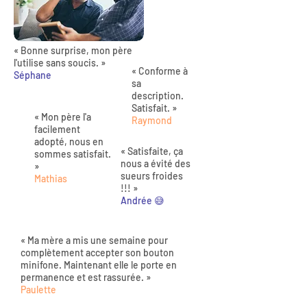
« Bonne surprise, mon père
l'utilise sans soucis. »
« Conforme à
Séphane
sa
description.
Satisfait. »
« Mon père l'a
Raymond
facilement
adopté, nous en
« Satisfaite, ça
sommes satisfait.
nous a évité des
»
sueurs froides
Mathias
!!! »
Andrée 😅
« Ma mère a mis une semaine pour
complètement accepter son bouton
minifone. Maintenant elle le porte en
permanence et est rassurée. »
Paulette