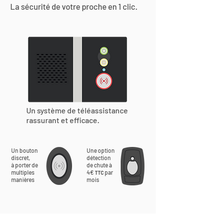
La sécurité de votre proche en 1 clic.
Un système de téléassistance
rassurant et efficace.
Un bouton
Une option
discret,
détection
à porter de
de chute à
multiples
4€
par
TTC
manières
mois