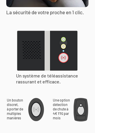
La sécurité de votre proche en 1 clic.
Un système de téléassistance
rassurant et efficace.
Un bouton
Une option
discret,
détection
à porter de
de chute à
multiples
4€
par
TTC
manières
mois