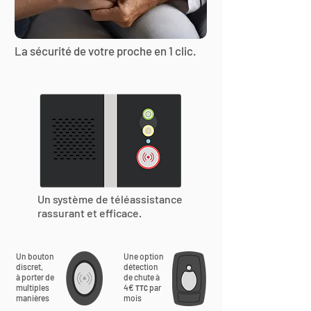
La sécurité de votre proche en 1 clic.
Un système de téléassistance
rassurant et efficace.
Un bouton
Une option
discret,
détection
à porter de
de chute à
multiples
4€
par
TTC
manières
mois