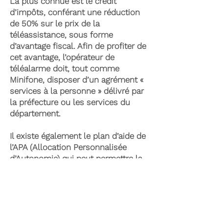
La plus connue est le crédit
d’impôts, conférant une réduction
de 50% sur le prix de la
téléassistance, sous forme
d’avantage fiscal. Afin de profiter de
cet avantage, l’opérateur de
téléalarme doit, tout comme
Minifone, disposer d’un agrément «
services à la personne » délivré par
la préfecture ou les services du
département.
Il existe également le plan d’aide de
l’APA (Allocation Personnalisée
d’Autonomie) qui peut permettre la
prise en charge du coût de la
téléassistance senior. Celle-ci est
attribuée suite à l’évaluation d’une
perte d’autonomie par les services
du département et permet de