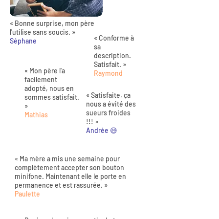
« Bonne surprise, mon père
l'utilise sans soucis. »
« Conforme à
Séphane
sa
description.
Satisfait. »
« Mon père l'a
Raymond
facilement
adopté, nous en
« Satisfaite, ça
sommes satisfait.
nous a évité des
»
sueurs froides
Mathias
!!! »
Andrée 😅
« Ma mère a mis une semaine pour
complètement accepter son bouton
minifone. Maintenant elle le porte en
permanence et est rassurée. »
Paulette