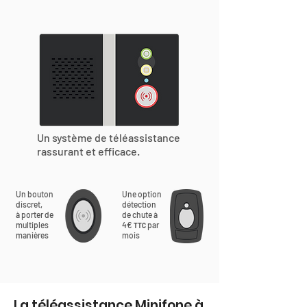
Un système de téléassistance
rassurant et efficace.
Un bouton
Une option
discret,
détection
à porter de
de chute à
multiples
4€
par
TTC
manières
mois
La téléassistance Minifone à