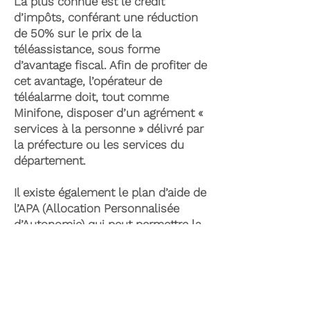
La plus connue est le crédit
d’impôts, conférant une réduction
de 50% sur le prix de la
téléassistance, sous forme
d’avantage fiscal. Afin de profiter de
cet avantage, l’opérateur de
téléalarme doit, tout comme
Minifone, disposer d’un agrément «
services à la personne » délivré par
la préfecture ou les services du
département.
Il existe également le plan d’aide de
l’APA (Allocation Personnalisée
d’Autonomie) qui peut permettre la
prise en charge du coût de la
téléassistance senior. Celle-ci est
attribuée suite à l’évaluation d’une
perte d’autonomie par les services
du département et permet de