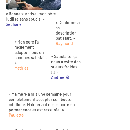
« Bonne surprise, mon père
l'utilise sans soucis. »
« Conforme à
Séphane
sa
description.
Satisfait. »
« Mon père l'a
Raymond
facilement
adopté, nous en
« Satisfaite, ça
sommes satisfait.
nous a évité des
»
sueurs froides
Mathias
!!! »
Andrée 😅
« Ma mère a mis une semaine pour
complètement accepter son bouton
minifone. Maintenant elle le porte en
permanence et est rassurée. »
Paulette