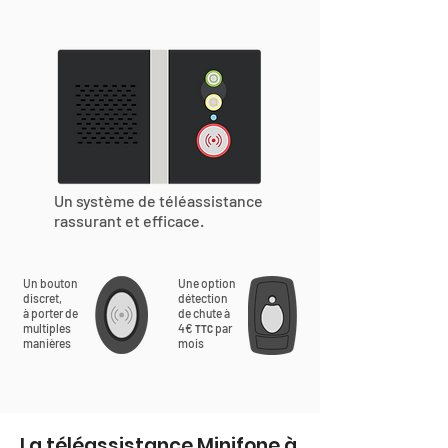
Un système de téléassistance
rassurant et efficace.
Un bouton
Une option
discret,
détection
à porter de
de chute à
multiples
4€
par
TTC
manières
mois
La téléassistance Minifone à