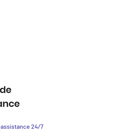
 de
tance
éassistance 24/7