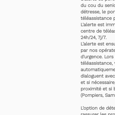
du cou du senio
détresse, le po
téléassistance 
L'alerte est im
centre de téléa
24h/24, 7j/7.
L’alerte est en
par nos opérate
d'urgence. Lors 
téléassistance,
automatiquemen
dialoguent avec
et si nécessaire
proximité et si 
(Pompiers, Samu
L’option de dét
rassurer les pro