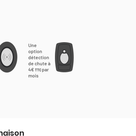
Une
option
détection
de chute à
4€
par
TTC
mois
inaison