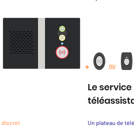
+
OU
Le service
téléassis
 discret
Un plateau de tél