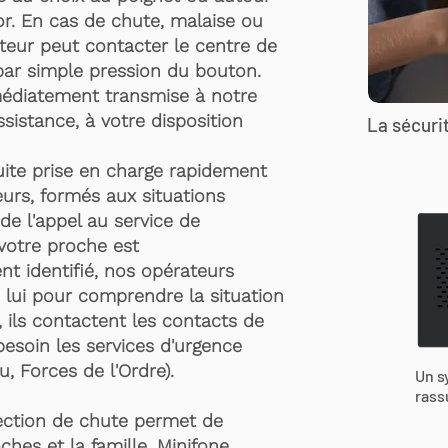
r. En cas de chute, malaise ou
rteur peut contacter le centre de
par simple pression du bouton.
médiatement transmise à notre
ssistance, à votre disposition
La sécurit
suite prise en charge rapidement
urs, formés aux situations
de l'appel au service de
 votre proche est
t identifié, nos opérateurs
 lui pour comprendre la situation
, ils contactent les contacts de
besoin les services d'urgence
, Forces de l'Ordre).
Un s
rass
ection de chute permet de
ches et la famille. Minifone