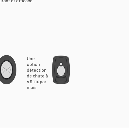
urant et efficace.
Une
option
détection
de chute à
4€
par
TTC
mois