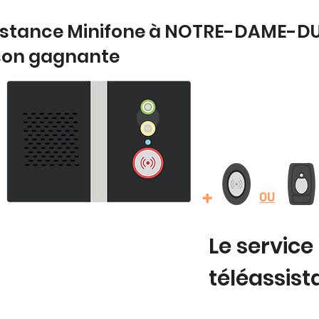
sistance Minifone à NOTRE-DAME-DU
son gagnante
+
OU
Le service
téléassis