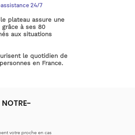
éassistance 24/7
le plateau assure une
e grâce à ses 80
és aux situations
curisent le quotidien de
 personnes en France.
à NOTRE-
ment votre proche en cas