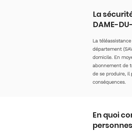
La sécurit
DAME-DU
La téléassistanc
département (SAVO
domicile. En moyen
abonnement de tél
de se produire, il
conséquences.
En quoi co
personnes