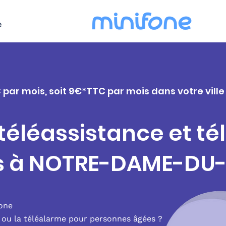
e
C par mois, soit 9€*TTC par mois dans votre vi
 téléassistance et t
rs à NOTRE-DAME-DU
fone
e ou la téléalarme pour personnes âgées ?