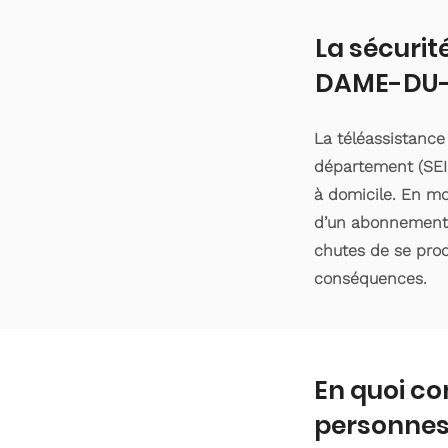
La sécurit
DAME-DU
La téléassistanc
département (SEIN
à domicile. En moy
d’un abonnement d
chutes de se produ
conséquences.
En quoi co
personnes