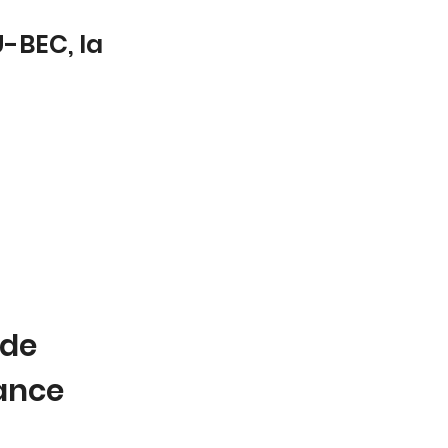
-BEC, la
 de
tance