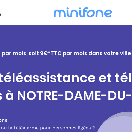
e
C par mois, soit 9€*TTC par mois dans votre vi
 téléassistance et t
rs à NOTRE-DAME-DU
fone
e ou la téléalarme pour personnes âgées ?