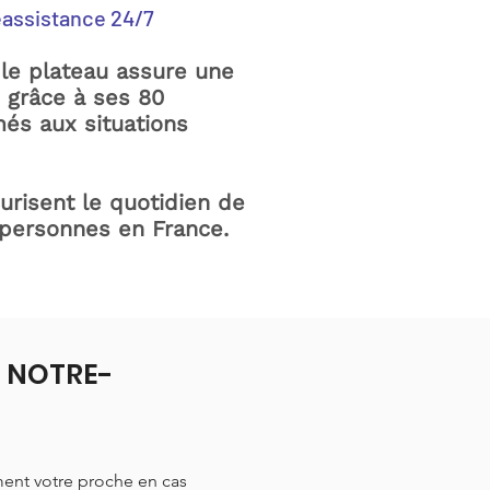
éassistance 24/7
le plateau assure une
e grâce à ses 80
és aux situations
curisent le quotidien de
 personnes en France.
à NOTRE-
ment votre proche en cas