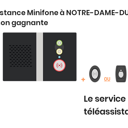
sistance Minifone à NOTRE-DAME-DU
son gagnante
+
OU
Le service
téléassis