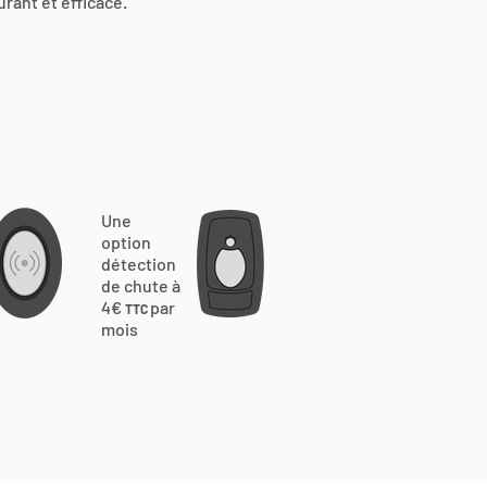
urant et efficace.
Une
option
détection
de chute à
4€
par
TTC
mois