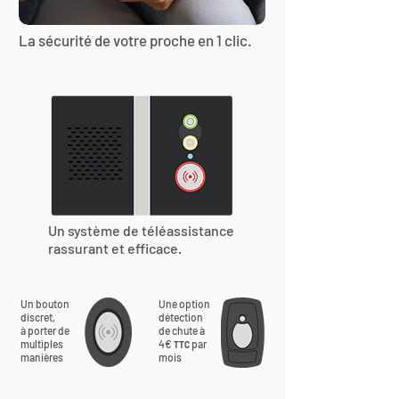
La sécurité de votre proche en 1 clic.
Un système de téléassistance
rassurant et efficace.
Un bouton
Une option
discret,
détection
à porter de
de chute à
multiples
4€
par
TTC
manières
mois