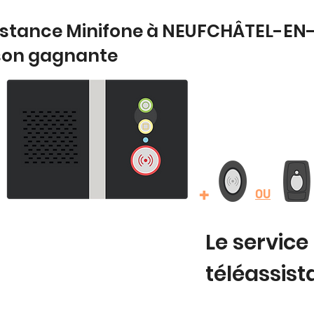
sistance Minifone à NEUFCHÂTEL-EN-
son gagnante
+
OU
Le service
téléassis