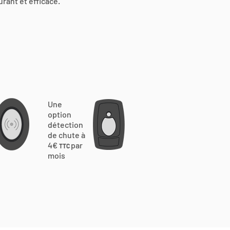
urant et efficace.
Une
option
détection
de chute à
4€
par
TTC
mois