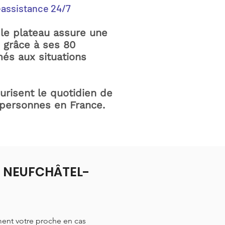
éassistance 24/7
le plateau assure une
e grâce à ses 80
és aux situations
curisent le quotidien de
 personnes en France.
 à NEUFCHÂTEL-
ment votre proche en cas