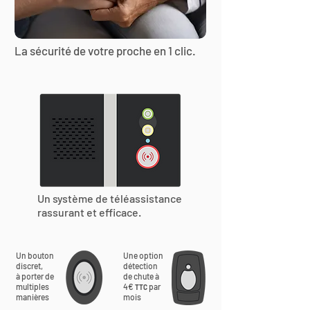
La sécurité de votre proche en 1 clic.
Un système de téléassistance
rassurant et efficace.
Un bouton
Une option
discret,
détection
à porter de
de chute à
multiples
4€
par
TTC
manières
mois