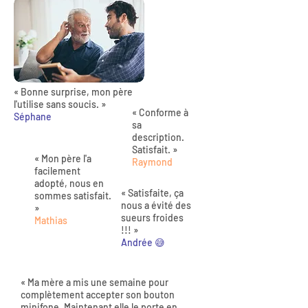
« Bonne surprise, mon père
l'utilise sans soucis. »
« Conforme à
Séphane
sa
description.
Satisfait. »
« Mon père l'a
Raymond
facilement
adopté, nous en
« Satisfaite, ça
sommes satisfait.
nous a évité des
»
sueurs froides
Mathias
!!! »
Andrée 😅
« Ma mère a mis une semaine pour
complètement accepter son bouton
minifone. Maintenant elle le porte en