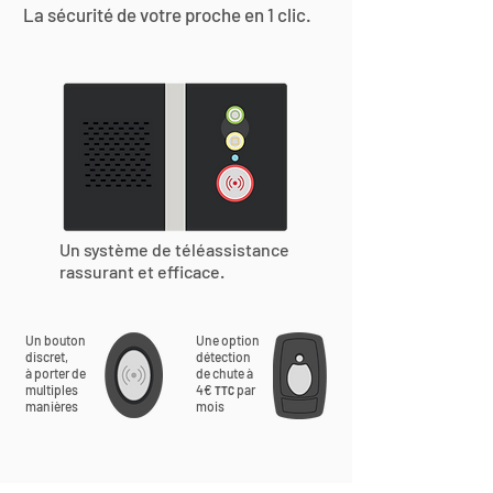
La sécurité de votre proche en 1 clic.
Un système de téléassistance
rassurant et efficace.
Un bouton
Une option
discret,
détection
à porter de
de chute à
multiples
4€
par
TTC
manières
mois