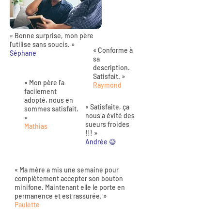
« Bonne surprise, mon père
l'utilise sans soucis. »
« Conforme à
Séphane
sa
description.
Satisfait. »
« Mon père l'a
Raymond
facilement
adopté, nous en
« Satisfaite, ça
sommes satisfait.
nous a évité des
»
sueurs froides
Mathias
!!! »
Andrée 😅
« Ma mère a mis une semaine pour
complètement accepter son bouton
minifone. Maintenant elle le porte en
permanence et est rassurée. »
Paulette