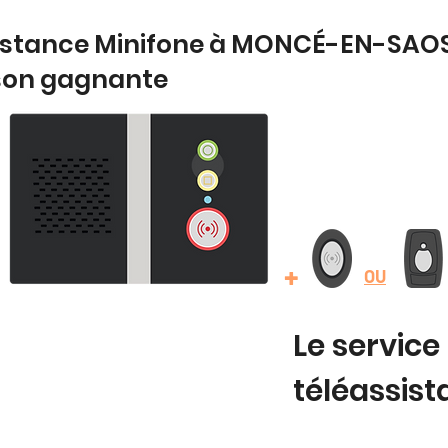
sistance Minifone à MONCÉ-EN-SAOS
son gagnante
+
OU
Le service
téléassis