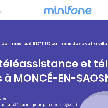
e
C par mois, soit 9€*TTC par mois dans votre vi
 téléassistance et t
rs à MONCÉ-EN-SAOS
fone
e ou la téléalarme pour personnes âgées ?