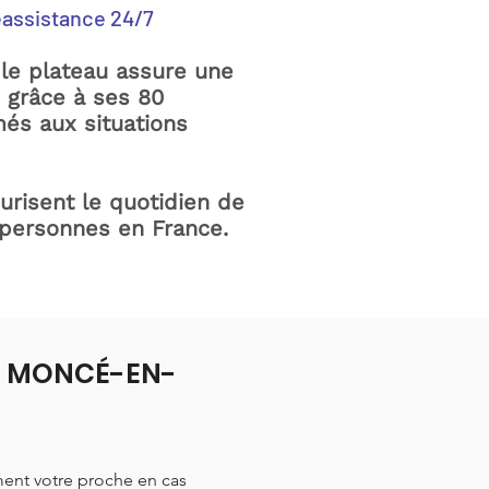
éassistance 24/7
le plateau assure une
e grâce à ses 80
és aux situations
curisent le quotidien de
 personnes en France.
 à MONCÉ-EN-
ment votre proche en cas