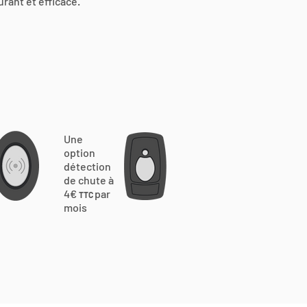
urant et efficace.
Une
option
détection
de chute à
4€
par
TTC
mois