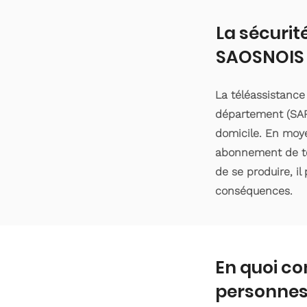
La sécurit
SAOSNOIS
La téléassistanc
département (SART
domicile. En moyen
abonnement de tél
de se produire, il
conséquences.
En quoi co
personnes