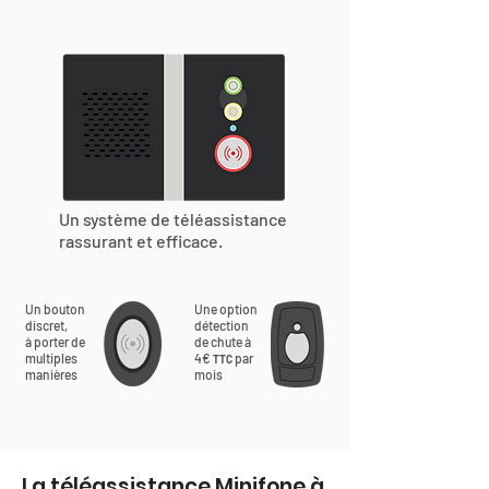
Un système de téléassistance
rassurant et efficace.
Un bouton
Une option
discret,
détection
à porter de
de chute à
multiples
4€
par
TTC
manières
mois
La téléassistance Minifone à