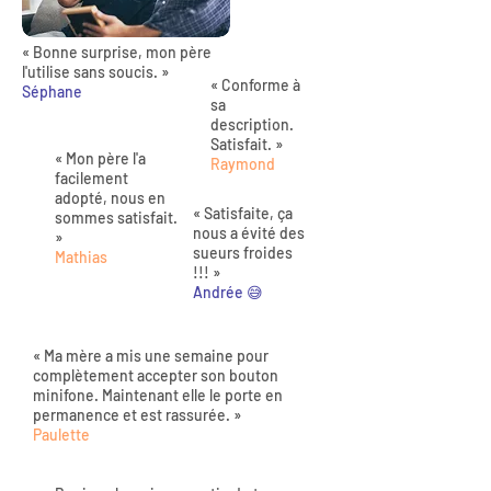
« Bonne surprise, mon père
l'utilise sans soucis. »
« Conforme à
Séphane
sa
description.
Satisfait. »
« Mon père l'a
Raymond
facilement
adopté, nous en
« Satisfaite, ça
sommes satisfait.
nous a évité des
»
sueurs froides
Mathias
!!! »
Andrée 😅
« Ma mère a mis une semaine pour
complètement accepter son bouton
minifone. Maintenant elle le porte en
permanence et est rassurée. »
Paulette