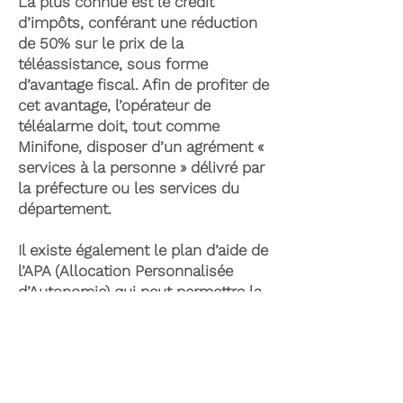
La plus connue est le crédit
d’impôts, conférant une réduction
de 50% sur le prix de la
téléassistance, sous forme
d’avantage fiscal. Afin de profiter de
cet avantage, l’opérateur de
téléalarme doit, tout comme
Minifone, disposer d’un agrément «
services à la personne » délivré par
la préfecture ou les services du
département.
Il existe également le plan d’aide de
l’APA (Allocation Personnalisée
d’Autonomie) qui peut permettre la
prise en charge du coût de la
téléassistance senior. Celle-ci est
attribuée suite à l’évaluation d’une
perte d’autonomie par les services
du département et permet de