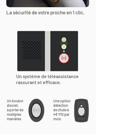
La sécurité de votre proche en 1 clic.
Un système de téléassistance
rassurant et efficace.
Un bouton
Une option
discret,
détection
à porter de
de chute à
multiples
4€
par
TTC
manières
mois