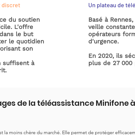
 discret
Un plateau de tél
ice du soutien
Basé à Rennes, 
ile. L'offre
veille constant
dans le but
opérateurs form
ter le quotidien
d'urgence.
orisant son
En 2020, ils sé
 suffisent à
plus de 27 000
it.
ges de la téléassistance Minifone 
est la moins chère du marché. Elle permet de protéger efficace