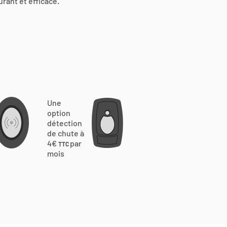
urant et efficace.
Une
option
détection
de chute à
4€
par
TTC
mois