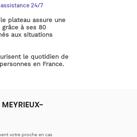
éassistance 24/7
le plateau assure une
e grâce à ses 80
és aux situations
curisent le quotidien de
 personnes en France.
à MEYRIEUX-
ment votre proche en cas