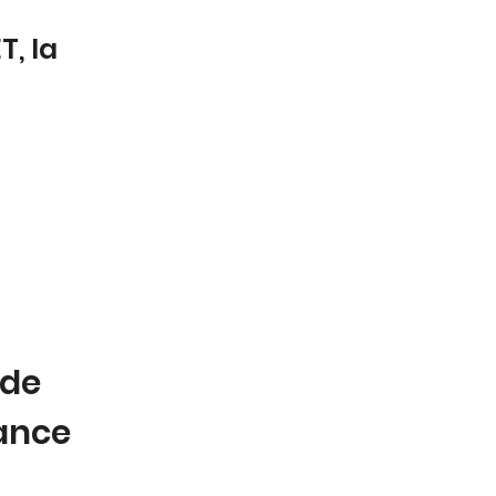
, la
 de
tance