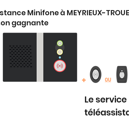
istance Minifone à MEYRIEUX-TROUET
son gagnante
+
OU
Le service
téléassis