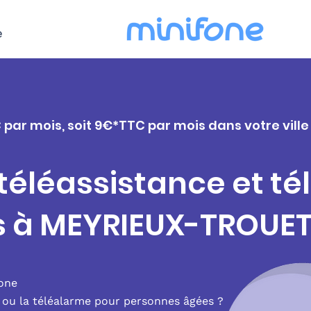
e
C par mois, soit 9€*TTC par mois dans votre vil
 téléassistance et t
s à MEYRIEUX-TROUE
fone
e ou la téléalarme pour personnes âgées ?