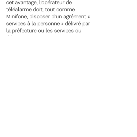
cet avantage, l’opérateur de
téléalarme doit, tout comme
Minifone, disposer d’un agrément «
services à la personne » délivré par
la préfecture ou les services du
département.
Il existe également le plan d’aide de
l’APA (Allocation Personnalisée
d’Autonomie) qui peut permettre la
prise en charge du coût de la
téléassistance senior. Celle-ci est
attribuée suite à l’évaluation d’une
perte d’autonomie par les services
du département et permet de
financer les dispositifs soutenant
l’autonomie et le maintien à
domicile.
Dans le cadre de dépenses