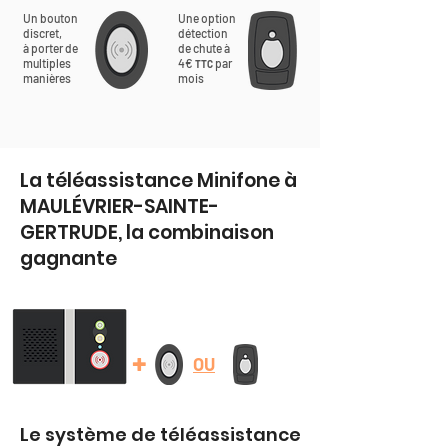
Un bouton
Une option
discret,
détection
à porter de
de chute à
multiples
4€
par
TTC
manières
mois
La téléassistance Minifone à
MAULÉVRIER-SAINTE-
GERTRUDE, la combinaison
gagnante
+
OU
Le système de téléassistance