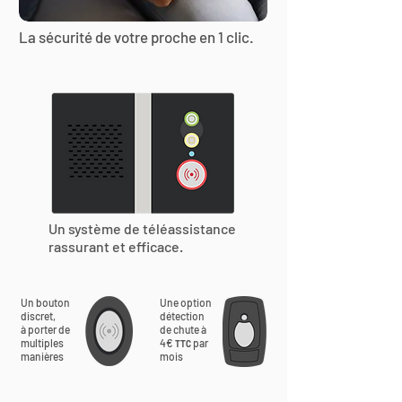
La sécurité de votre proche en 1 clic.
Un système de téléassistance
rassurant et efficace.
Un bouton
Une option
discret,
détection
à porter de
de chute à
multiples
4€
par
TTC
manières
mois