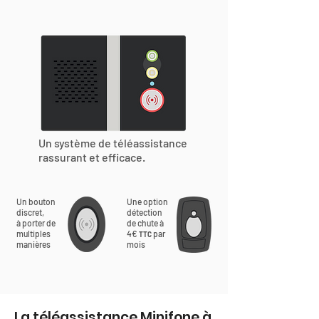
Un système de téléassistance
rassurant et efficace.
Un bouton
Une option
discret,
détection
à porter de
de chute à
multiples
4€
par
TTC
manières
mois
La téléassistance Minifone à