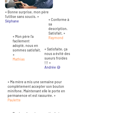
« Bonne surprise, mon père
l'utilise sans soucis. »
« Conforme à
Séphane
sa
description.
Satisfait. »
« Mon père l'a
Raymond
facilement
adopté, nous en
« Satisfaite, ça
sommes satisfait.
nous a évité des
»
sueurs froides
Mathias
!!! »
Andrée 😅
« Ma mère a mis une semaine pour
complètement accepter son bouton
minifone. Maintenant elle le porte en
permanence et est rassurée. »
Paulette