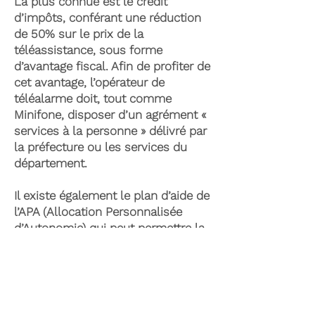
La plus connue est le crédit
d’impôts, conférant une réduction
de 50% sur le prix de la
téléassistance, sous forme
d’avantage fiscal. Afin de profiter de
cet avantage, l’opérateur de
téléalarme doit, tout comme
Minifone, disposer d’un agrément «
services à la personne » délivré par
la préfecture ou les services du
département.
Il existe également le plan d’aide de
l’APA (Allocation Personnalisée
d’Autonomie) qui peut permettre la
prise en charge du coût de la
téléassistance senior. Celle-ci est
attribuée suite à l’évaluation d’une
perte d’autonomie par les services
du département et permet de