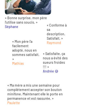
« Bonne surprise, mon père
l'utilise sans soucis. »
« Conforme à
Séphane
sa
description.
Satisfait. »
« Mon père l'a
Raymond
facilement
adopté, nous en
« Satisfaite, ça
sommes satisfait.
nous a évité des
»
sueurs froides
Mathias
!!! »
Andrée 😅
« Ma mère a mis une semaine pour
complètement accepter son bouton
minifone. Maintenant elle le porte en
permanence et est rassurée. »
Paulette