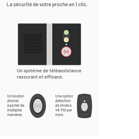
La sécurité de votre proche en 1 clic.
Un système de téléassistance
rassurant et efficace.
Un bouton
Une option
discret,
détection
à porter de
de chute à
multiples
4€
par
TTC
manières
mois