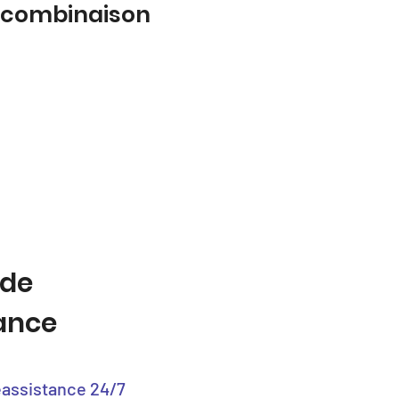
a combinaison
 de
tance
éassistance 24/7