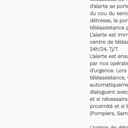
d’alerte se por
du cou du senio
détresse, le po
téléassistance 
L'alerte est im
centre de téléa
24h/24, 7j/7.
L’alerte est en
par nos opérate
d'urgence. Lors 
téléassistance,
automatiquemen
dialoguent avec
et si nécessaire
proximité et si 
(Pompiers, Samu
L’option de dét