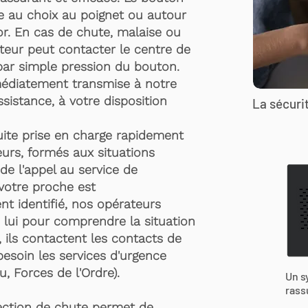
te au choix au poignet ou autour
r. En cas de chute, malaise ou
rteur peut contacter le centre de
par simple pression du bouton.
médiatement transmise à notre
ssistance, à votre disposition
La sécurit
suite prise en charge rapidement
urs, formés aux situations
de l'appel au service de
 votre proche est
t identifié, nos opérateurs
 lui pour comprendre la situation
, ils contactent les contacts de
besoin les services d'urgence
, Forces de l'Ordre).
Un s
rass
ection de chute permet de