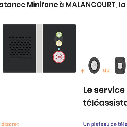
sistance Minifone à MALANCOURT, l
+
OU
Le service
téléassis
 discret
Un plateau de tél