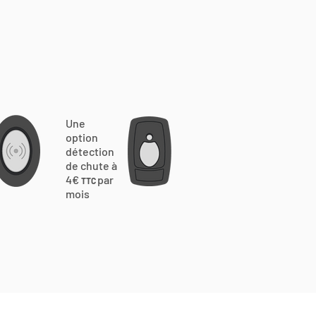
Une
option
détection
de chute à
4€
par
TTC
mois