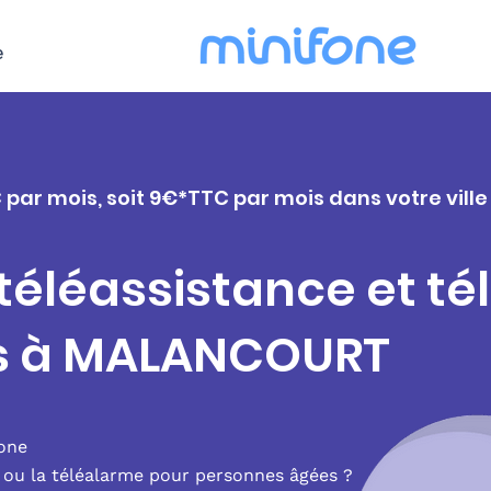
e
C par mois, soit 9€*TTC par mois dans votre vi
 téléassistance et t
rs à MALANCOURT
fone
e ou la téléalarme pour personnes âgées ?