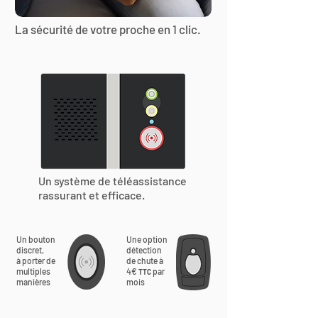
La sécurité de votre proche en 1 clic.
Un système de téléassistance
rassurant et efficace.
Un bouton
Une option
discret,
détection
à porter de
de chute à
multiples
4€
par
TTC
manières
mois