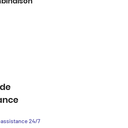
mbinaison
 de
tance
éassistance 24/7