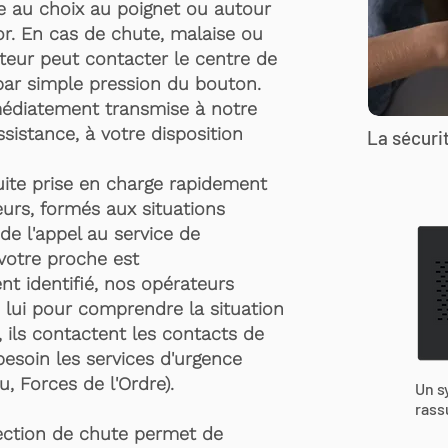
te au choix au poignet ou autour
r. En cas de chute, malaise ou
rteur peut contacter le centre de
par simple pression du bouton.
médiatement transmise à notre
ssistance, à votre disposition
La sécurit
suite prise en charge rapidement
urs, formés aux situations
de l'appel au service de
 votre proche est
t identifié, nos opérateurs
 lui pour comprendre la situation
, ils contactent les contacts de
besoin les services d'urgence
, Forces de l'Ordre).
Un s
rass
ection de chute permet de