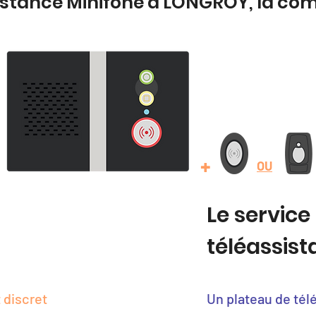
istance Minifone à LONGROY, la co
+
OU
Le service
téléassis
 discret
Un plateau de tél