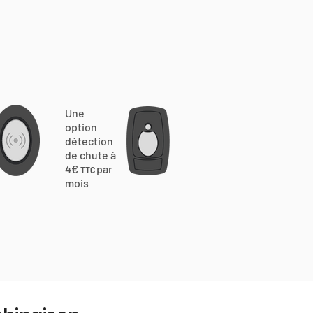
Une
option
détection
de chute à
4€
par
TTC
mois