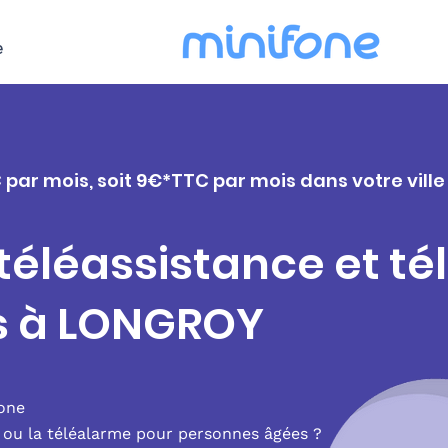
e
C par mois, soit 9€*TTC par mois dans votre vil
 téléassistance et t
s à LONGROY
fone
e ou la téléalarme pour personnes âgées ?