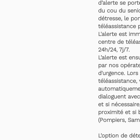
d’alerte se por
du cou du senio
détresse, le po
téléassistance 
L'alerte est im
centre de téléa
24h/24, 7j/7.
L’alerte est en
par nos opérate
d'urgence. Lors 
téléassistance,
automatiquemen
dialoguent avec
et si nécessaire
proximité et si 
(Pompiers, Samu
L’option de dét