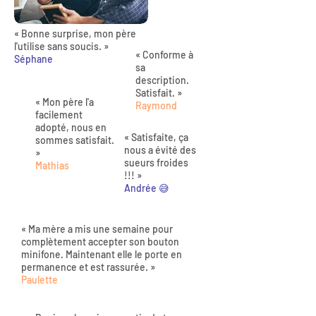
« Bonne surprise, mon père
l'utilise sans soucis. »
« Conforme à
Séphane
sa
description.
Satisfait. »
« Mon père l'a
Raymond
facilement
adopté, nous en
« Satisfaite, ça
sommes satisfait.
nous a évité des
»
sueurs froides
Mathias
!!! »
Andrée 😅
« Ma mère a mis une semaine pour
complètement accepter son bouton
minifone. Maintenant elle le porte en
permanence et est rassurée. »
Paulette