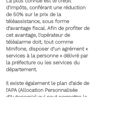
La plus connue est le crédit
d’impôts, conférant une réduction
de 50% sur le prix de la
téléassistance, sous forme
d’avantage fiscal. Afin de profiter de
cet avantage, l’opérateur de
téléalarme doit, tout comme
Minifone, disposer d’un agrément «
services à la personne » délivré par
la préfecture ou les services du
département.
Il existe également le plan d’aide de
l’APA (Allocation Personnalisée
d’Autonomie) qui peut permettre la
prise en charge du coût de la
téléassistance senior. Celle-ci est
attribuée suite à l’évaluation d’une
perte d’autonomie par les services
du département et permet de