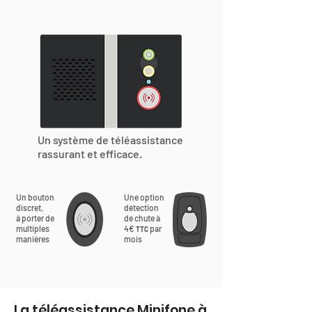
Un système de téléassistance
rassurant et efficace.
Un bouton
Une option
discret,
détection
à porter de
de chute à
multiples
4€
par
TTC
manières
mois
La téléassistance Minifone à