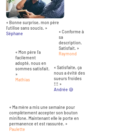
« Bonne surprise, mon père
l'utilise sans soucis. »
« Conforme à
Séphane
sa
description.
Satisfait. »
« Mon père l'a
Raymond
facilement
adopté, nous en
« Satisfaite, ça
sommes satisfait.
nous a évité des
»
sueurs froides
Mathias
!!! »
Andrée 😅
« Ma mère a mis une semaine pour
complètement accepter son bouton
minifone. Maintenant elle le porte en
permanence et est rassurée. »
Paulette