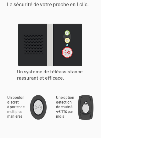
La sécurité de votre proche en 1 clic.
Un système de téléassistance
rassurant et efficace.
Un bouton
Une option
discret,
détection
à porter de
de chute à
multiples
4€
par
TTC
manières
mois