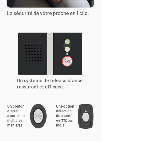
La sécurité de votre proche en 1 clic.
Un système de téléassistance
rassurant et efficace.
Un bouton
Une option
discret,
détection
à porter de
de chute à
multiples
4€
par
TTC
manières
mois