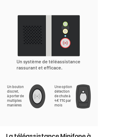
Un système de téléassistance
rassurant et efficace.
Un bouton
Une option
discret,
détection
à porter de
de chute à
multiples
4€
par
TTC
manières
mois
La téléassistance Minifone à