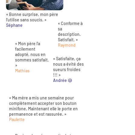
« Bonne surprise, mon père
l'utilise sans soucis. »
« Conforme à
Séphane
sa
description.
Satisfait. »
« Mon père l'a
Raymond
facilement
adopté, nous en
« Satisfaite, ça
sommes satisfait.
nous a évité des
»
sueurs froides
Mathias
!!! »
Andrée 😅
« Ma mère a mis une semaine pour
complètement accepter son bouton
minifone. Maintenant elle le porte en
permanence et est rassurée. »
Paulette