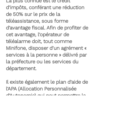
La plus connue est le crédit
d’impôts, conférant une réduction
de 50% sur le prix de la
téléassistance, sous forme
d’avantage fiscal. Afin de profiter de
cet avantage, l’opérateur de
téléalarme doit, tout comme
Minifone, disposer d’un agrément «
services à la personne » délivré par
la préfecture ou les services du
département.
Il existe également le plan d’aide de
l’APA (Allocation Personnalisée
d’Autonomie) qui peut permettre la
prise en charge du coût de la
téléassistance senior. Celle-ci est
attribuée suite à l’évaluation d’une
perte d’autonomie par les services
du département et permet de