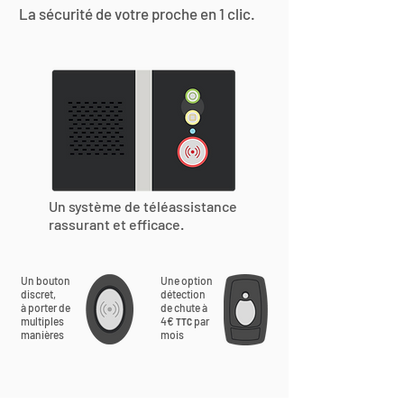
La sécurité de votre proche en 1 clic.
Un système de téléassistance
rassurant et efficace.
Un bouton
Une option
discret,
détection
à porter de
de chute à
multiples
4€
par
TTC
manières
mois