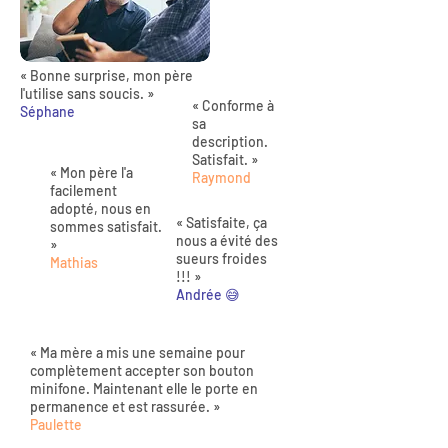
« Bonne surprise, mon père
l'utilise sans soucis. »
« Conforme à
Séphane
sa
description.
Satisfait. »
« Mon père l'a
Raymond
facilement
adopté, nous en
« Satisfaite, ça
sommes satisfait.
nous a évité des
»
sueurs froides
Mathias
!!! »
Andrée 😅
« Ma mère a mis une semaine pour
complètement accepter son bouton
minifone. Maintenant elle le porte en
permanence et est rassurée. »
Paulette