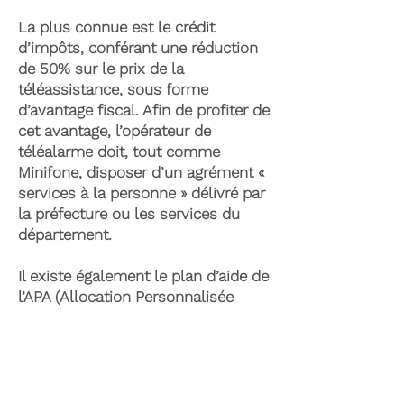
La plus connue est le crédit
d’impôts, conférant une réduction
de 50% sur le prix de la
téléassistance, sous forme
d’avantage fiscal. Afin de profiter de
cet avantage, l’opérateur de
téléalarme doit, tout comme
Minifone, disposer d’un agrément «
services à la personne » délivré par
la préfecture ou les services du
département.
Il existe également le plan d’aide de
l’APA (Allocation Personnalisée
d’Autonomie) qui peut permettre la
prise en charge du coût de la
téléassistance senior. Celle-ci est
attribuée suite à l’évaluation d’une
perte d’autonomie par les services