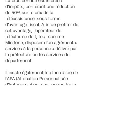
La plus connue est le crédit
d’impôts, conférant une réduction
de 50% sur le prix de la
téléassistance, sous forme
d’avantage fiscal. Afin de profiter de
cet avantage, l’opérateur de
téléalarme doit, tout comme
Minifone, disposer d’un agrément «
services à la personne » délivré par
la préfecture ou les services du
département.
Il existe également le plan d’aide de
l’APA (Allocation Personnalisée
d’Autonomie) qui peut permettre la
prise en charge du coût de la
téléassistance senior. Celle-ci est
attribuée suite à l’évaluation d’une
perte d’autonomie par les services
du département et permet de