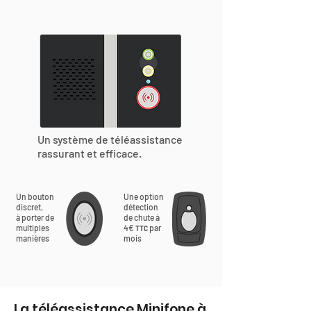
Un système de téléassistance
rassurant et efficace.
Un bouton
Une option
discret,
détection
à porter de
de chute à
multiples
4€
par
TTC
manières
mois
La téléassistance Minifone à