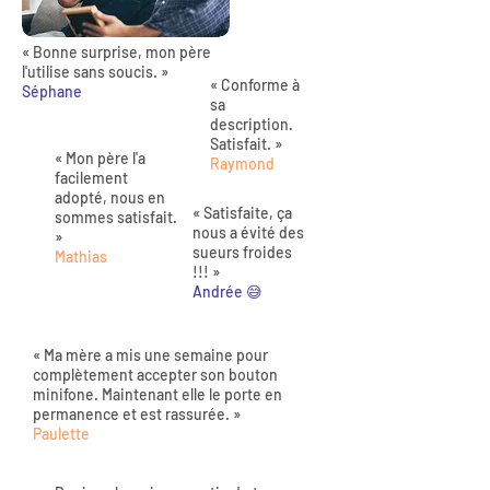
« Bonne surprise, mon père
l'utilise sans soucis. »
« Conforme à
Séphane
sa
description.
Satisfait. »
« Mon père l'a
Raymond
facilement
adopté, nous en
« Satisfaite, ça
sommes satisfait.
nous a évité des
»
sueurs froides
Mathias
!!! »
Andrée 😅
« Ma mère a mis une semaine pour
complètement accepter son bouton
minifone. Maintenant elle le porte en
permanence et est rassurée. »
Paulette