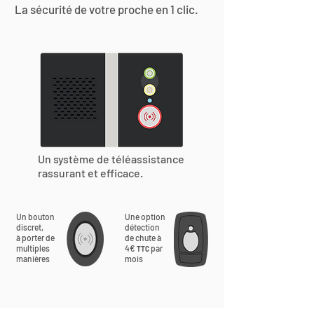
La sécurité de votre proche en 1 clic.
Un système de téléassistance
rassurant et efficace.
Un bouton
Une option
discret,
détection
à porter de
de chute à
multiples
4€
par
TTC
manières
mois