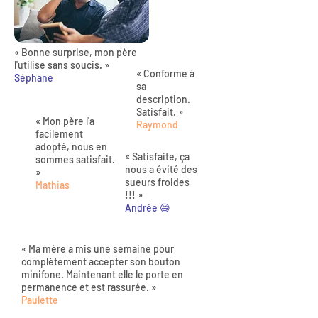
« Bonne surprise, mon père
l'utilise sans soucis. »
« Conforme à
Séphane
sa
description.
Satisfait. »
« Mon père l'a
Raymond
facilement
adopté, nous en
« Satisfaite, ça
sommes satisfait.
nous a évité des
»
sueurs froides
Mathias
!!! »
Andrée 😅
« Ma mère a mis une semaine pour
complètement accepter son bouton
minifone. Maintenant elle le porte en
permanence et est rassurée. »
Paulette