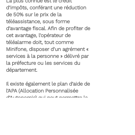
La plus connue est le crédit
d’impôts, conférant une réduction
de 50% sur le prix de la
téléassistance, sous forme
d’avantage fiscal. Afin de profiter de
cet avantage, l’opérateur de
téléalarme doit, tout comme
Minifone, disposer d’un agrément «
services à la personne » délivré par
la préfecture ou les services du
département.
Il existe également le plan d’aide de
l’APA (Allocation Personnalisée
d’Autonomie) qui peut permettre la
prise en charge du coût de la
téléassistance senior. Celle-ci est
attribuée suite à l’évaluation d’une
perte d’autonomie par les services
du département et permet de