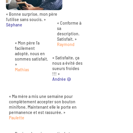
« Bonne surprise, mon père
l'utilise sans soucis. »
« Conforme à
Séphane
sa
description.
Satisfait. »
« Mon père l'a
Raymond
facilement
adopté, nous en
« Satisfaite, ça
sommes satisfait.
nous a évité des
»
sueurs froides
Mathias
!!! »
Andrée 😅
« Ma mère a mis une semaine pour
complètement accepter son bouton
minifone. Maintenant elle le porte en
permanence et est rassurée. »
Paulette