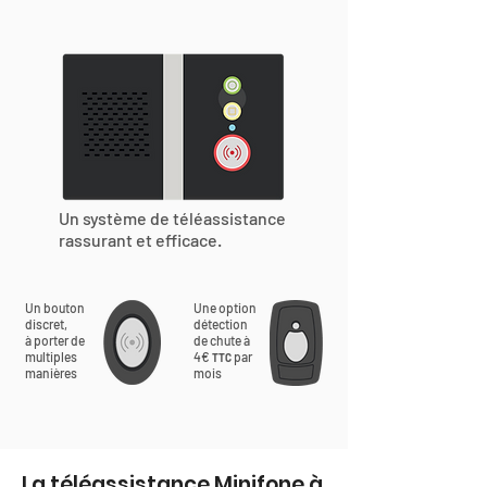
Un système de téléassistance
rassurant et efficace.
Un bouton
Une option
discret,
détection
à porter de
de chute à
multiples
4€
par
TTC
manières
mois
La téléassistance Minifone à