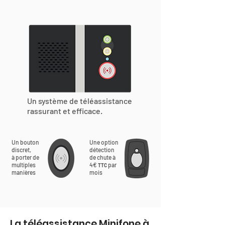
Un système de téléassistance
rassurant et efficace.
Un bouton
Une option
discret,
détection
à porter de
de chute à
multiples
4€
par
TTC
manières
mois
La téléassistance Minifone à