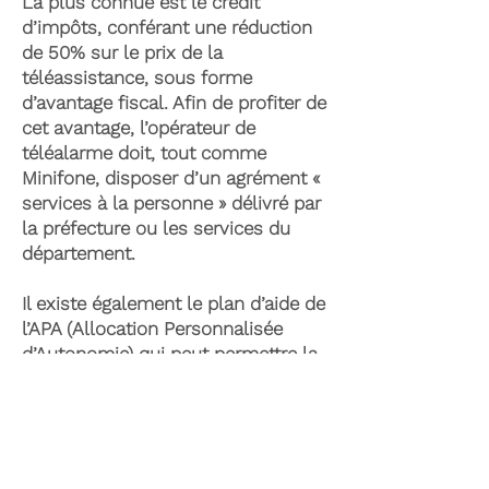
La plus connue est le crédit
d’impôts, conférant une réduction
de 50% sur le prix de la
téléassistance, sous forme
d’avantage fiscal. Afin de profiter de
cet avantage, l’opérateur de
téléalarme doit, tout comme
Minifone, disposer d’un agrément «
services à la personne » délivré par
la préfecture ou les services du
département.
Il existe également le plan d’aide de
l’APA (Allocation Personnalisée
d’Autonomie) qui peut permettre la
prise en charge du coût de la
téléassistance senior. Celle-ci est
attribuée suite à l’évaluation d’une
perte d’autonomie par les services
du département et permet de