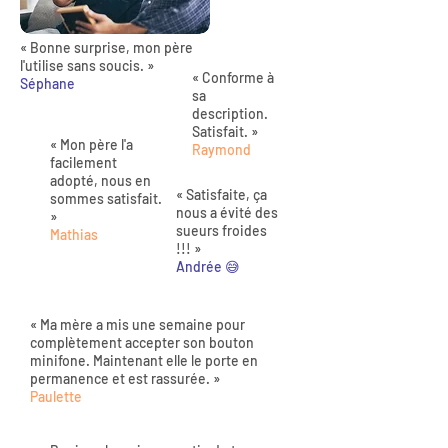
« Bonne surprise, mon père
l'utilise sans soucis. »
« Conforme à
Séphane
sa
description.
Satisfait. »
« Mon père l'a
Raymond
facilement
adopté, nous en
« Satisfaite, ça
sommes satisfait.
nous a évité des
»
sueurs froides
Mathias
!!! »
Andrée 😅
« Ma mère a mis une semaine pour
complètement accepter son bouton
minifone. Maintenant elle le porte en
permanence et est rassurée. »
Paulette