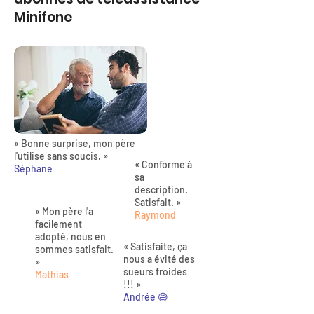
Minifone
« Bonne surprise, mon père
l'utilise sans soucis. »
« Conforme à
Séphane
sa
description.
Satisfait. »
« Mon père l'a
Raymond
facilement
adopté, nous en
« Satisfaite, ça
sommes satisfait.
nous a évité des
»
sueurs froides
Mathias
!!! »
Andrée 😅