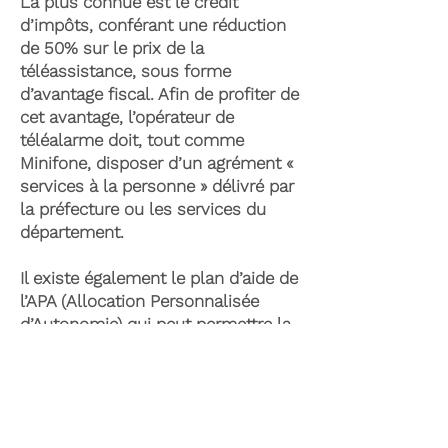
La plus connue est le crédit
d’impôts, conférant une réduction
de 50% sur le prix de la
téléassistance, sous forme
d’avantage fiscal. Afin de profiter de
cet avantage, l’opérateur de
téléalarme doit, tout comme
Minifone, disposer d’un agrément «
services à la personne » délivré par
la préfecture ou les services du
département.
Il existe également le plan d’aide de
l’APA (Allocation Personnalisée
d’Autonomie) qui peut permettre la
prise en charge du coût de la
téléassistance senior. Celle-ci est
attribuée suite à l’évaluation d’une
perte d’autonomie par les services
du département et permet de