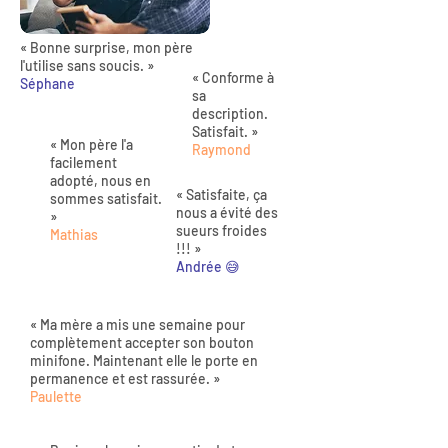
« Bonne surprise, mon père
l'utilise sans soucis. »
« Conforme à
Séphane
sa
description.
Satisfait. »
« Mon père l'a
Raymond
facilement
adopté, nous en
« Satisfaite, ça
sommes satisfait.
nous a évité des
»
sueurs froides
Mathias
!!! »
Andrée 😅
« Ma mère a mis une semaine pour
complètement accepter son bouton
minifone. Maintenant elle le porte en
permanence et est rassurée. »
Paulette