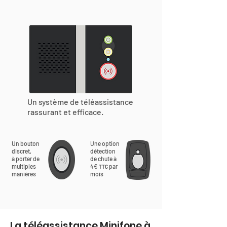
Un système de téléassistance
rassurant et efficace.
Un bouton
Une option
discret,
détection
à porter de
de chute à
multiples
4€
par
TTC
manières
mois
La téléassistance Minifone à