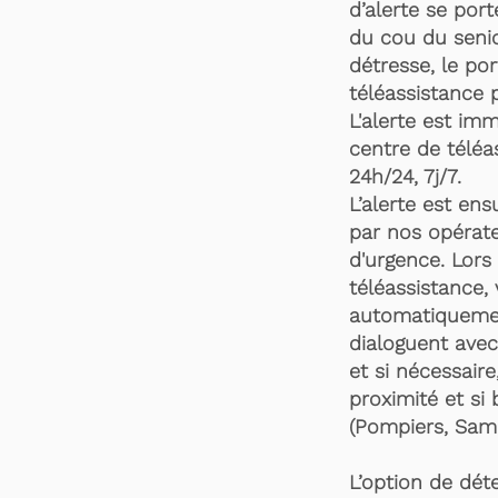
d’alerte se por
du cou du senio
détresse, le po
téléassistance 
L'alerte est im
centre de téléa
24h/24, 7j/7.
L’alerte est en
par nos opérate
d'urgence. Lors 
téléassistance,
automatiquemen
dialoguent avec
et si nécessaire
proximité et si 
(Pompiers, Samu
L’option de dét