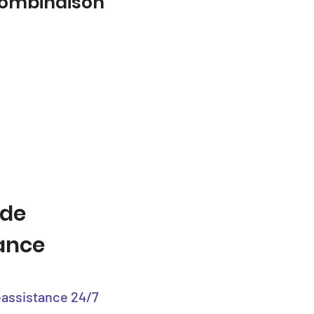
 combinaison
 de
tance
éassistance 24/7