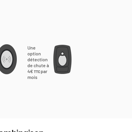
Une
option
détection
de chute à
4€
par
TTC
mois