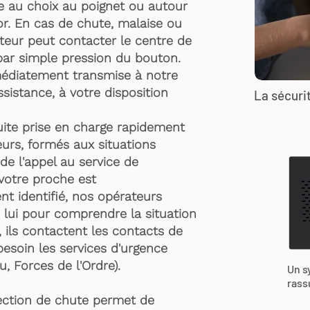
te au choix au poignet ou autour
r. En cas de chute, malaise ou
rteur peut contacter le centre de
par simple pression du bouton.
médiatement transmise à notre
ssistance, à votre disposition
La sécurit
suite prise en charge rapidement
urs, formés aux situations
de l'appel au service de
 votre proche est
t identifié, nos opérateurs
 lui pour comprendre la situation
, ils contactent les contacts de
besoin les services d'urgence
, Forces de l'Ordre).
Un s
rass
ection de chute permet de