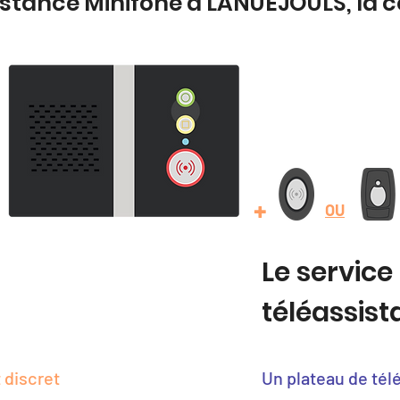
istance Minifone à LANUEJOULS, la
+
OU
Le service
téléassis
 discret
Un plateau de tél