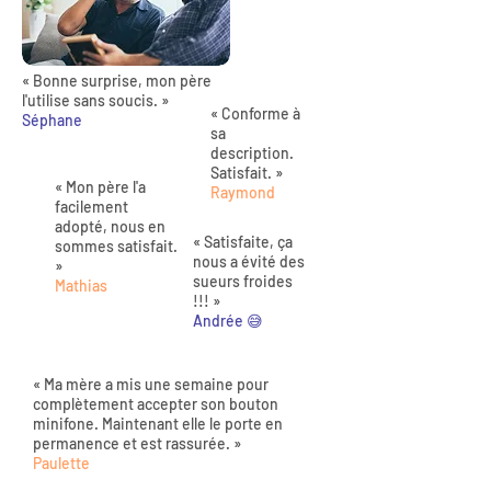
« Bonne surprise, mon père
l'utilise sans soucis. »
« Conforme à
Séphane
sa
description.
Satisfait. »
« Mon père l'a
Raymond
facilement
adopté, nous en
« Satisfaite, ça
sommes satisfait.
nous a évité des
»
sueurs froides
Mathias
!!! »
Andrée 😅
« Ma mère a mis une semaine pour
complètement accepter son bouton
minifone. Maintenant elle le porte en
permanence et est rassurée. »
Paulette