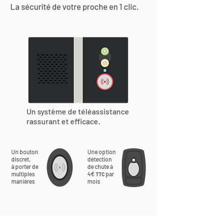
La sécurité de votre proche en 1 clic.
Un système de téléassistance
rassurant et efficace.
Un bouton
Une option
discret,
détection
à porter de
de chute à
multiples
4€
par
TTC
manières
mois