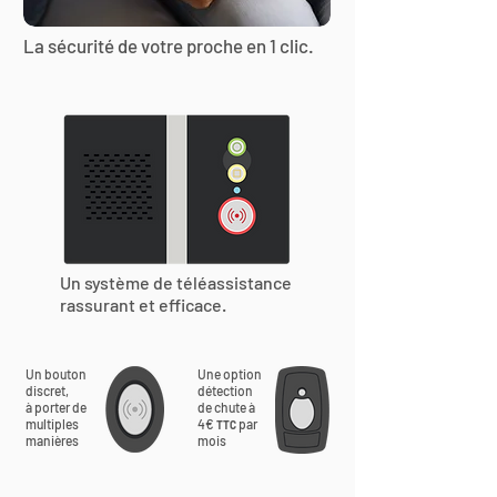
La sécurité de votre proche en 1 clic.
Un système de téléassistance
rassurant et efficace.
Un bouton
Une option
discret,
détection
à porter de
de chute à
multiples
4€
par
TTC
manières
mois