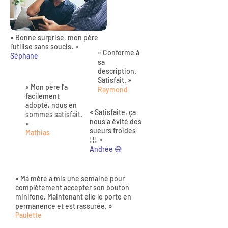
« Bonne surprise, mon père
l'utilise sans soucis. »
« Conforme à
Séphane
sa
description.
Satisfait. »
« Mon père l'a
Raymond
facilement
adopté, nous en
« Satisfaite, ça
sommes satisfait.
nous a évité des
»
sueurs froides
Mathias
!!! »
Andrée 😅
« Ma mère a mis une semaine pour
complètement accepter son bouton
minifone. Maintenant elle le porte en
permanence et est rassurée. »
Paulette