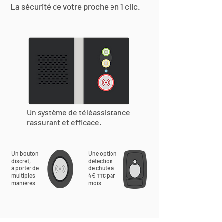
La sécurité de votre proche en 1 clic.
Un système de téléassistance
rassurant et efficace.
Un bouton
Une option
discret,
détection
à porter de
de chute à
multiples
4€
par
TTC
manières
mois