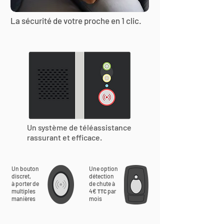
La sécurité de votre proche en 1 clic.
Un système de téléassistance
rassurant et efficace.
Un bouton
Une option
discret,
détection
à porter de
de chute à
multiples
4€
par
TTC
manières
mois