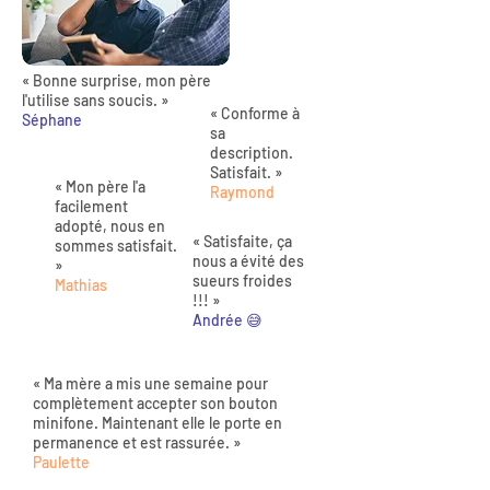
« Bonne surprise, mon père
l'utilise sans soucis. »
« Conforme à
Séphane
sa
description.
Satisfait. »
« Mon père l'a
Raymond
facilement
adopté, nous en
« Satisfaite, ça
sommes satisfait.
nous a évité des
»
sueurs froides
Mathias
!!! »
Andrée 😅
« Ma mère a mis une semaine pour
complètement accepter son bouton
minifone. Maintenant elle le porte en
permanence et est rassurée. »
Paulette