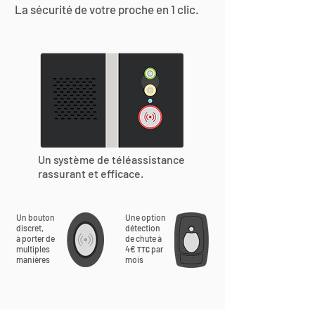
La sécurité de votre proche en 1 clic.
Un système de téléassistance
rassurant et efficace.
Un bouton
Une option
discret,
détection
à porter de
de chute à
multiples
4€
par
TTC
manières
mois