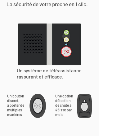
La sécurité de votre proche en 1 clic.
Un système de téléassistance
rassurant et efficace.
Un bouton
Une option
discret,
détection
à porter de
de chute à
multiples
4€
par
TTC
manières
mois