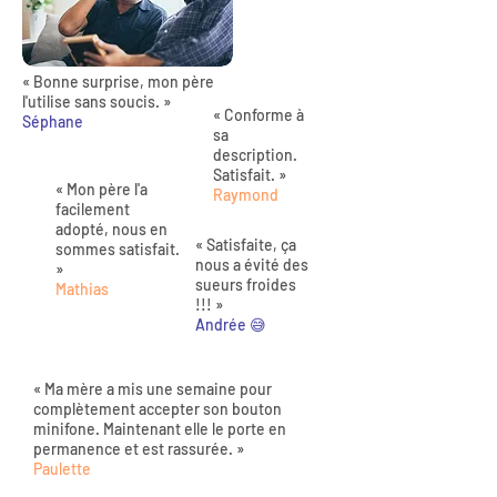
« Bonne surprise, mon père
l'utilise sans soucis. »
« Conforme à
Séphane
sa
description.
Satisfait. »
« Mon père l'a
Raymond
facilement
adopté, nous en
« Satisfaite, ça
sommes satisfait.
nous a évité des
»
sueurs froides
Mathias
!!! »
Andrée 😅
« Ma mère a mis une semaine pour
complètement accepter son bouton
minifone. Maintenant elle le porte en
permanence et est rassurée. »
Paulette