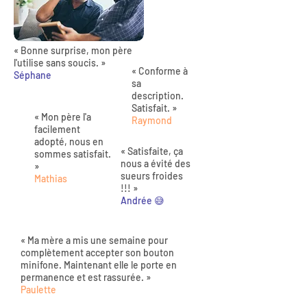
« Bonne surprise, mon père
l'utilise sans soucis. »
« Conforme à
Séphane
sa
description.
Satisfait. »
« Mon père l'a
Raymond
facilement
adopté, nous en
« Satisfaite, ça
sommes satisfait.
nous a évité des
»
sueurs froides
Mathias
!!! »
Andrée 😅
« Ma mère a mis une semaine pour
complètement accepter son bouton
minifone. Maintenant elle le porte en
permanence et est rassurée. »
Paulette