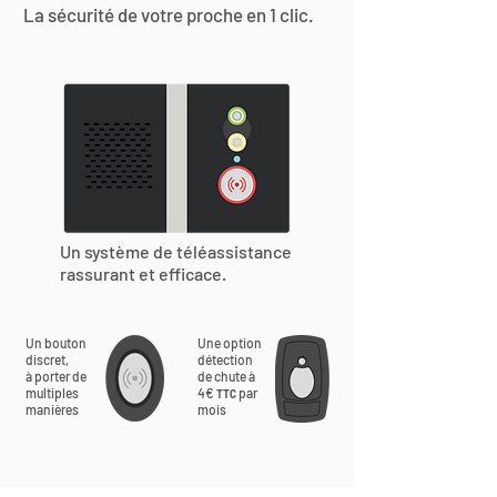
La sécurité de votre proche en 1 clic.
Un système de téléassistance
rassurant et efficace.
Un bouton
Une option
discret,
détection
à porter de
de chute à
multiples
4€
par
TTC
manières
mois