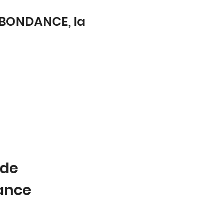
ABONDANCE, la
 de
tance