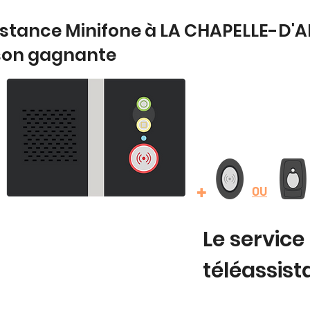
sistance Minifone à LA CHAPELLE-D'
son gagnante
+
OU
Le service
téléassis