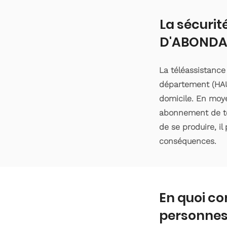
La sécurit
D'ABOND
La téléassistanc
département (HAU
domicile. En moyen
abonnement de tél
de se produire, il
conséquences.
En quoi co
personnes