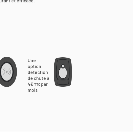
urant et efficace.
Une
option
détection
de chute à
4€
par
TTC
mois