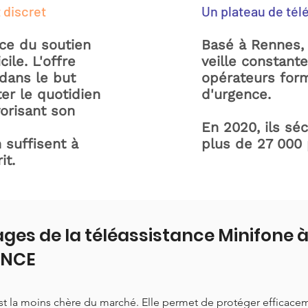
 discret
Un plateau de tél
ice du soutien
Basé à Rennes, 
ile. L'offre
veille constant
dans le but
opérateurs form
ter le quotidien
d'urgence.
orisant son
En 2020, ils sé
 suffisent à
plus de 27 000
it.
ges de la téléassistance Minifone 
ANCE
est la moins chère du marché. Elle permet de protéger efficace