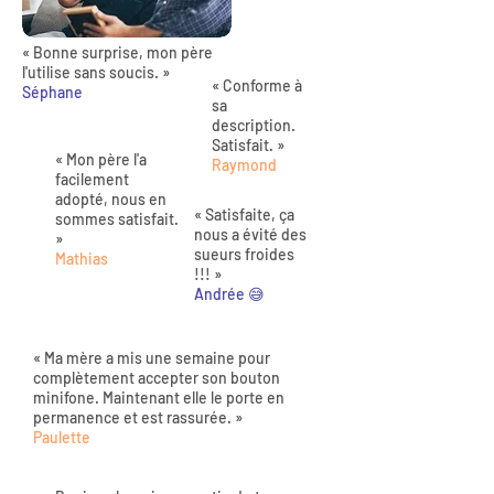
« Bonne surprise, mon père
l'utilise sans soucis. »
« Conforme à
Séphane
sa
description.
Satisfait. »
« Mon père l'a
Raymond
facilement
adopté, nous en
« Satisfaite, ça
sommes satisfait.
nous a évité des
»
sueurs froides
Mathias
!!! »
Andrée 😅
« Ma mère a mis une semaine pour
complètement accepter son bouton
minifone. Maintenant elle le porte en
permanence et est rassurée. »
Paulette