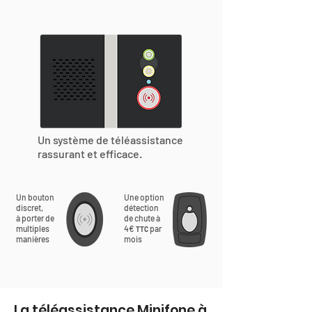
Un système de téléassistance
rassurant et efficace.
Un bouton
Une option
discret,
détection
à porter de
de chute à
multiples
4€
par
TTC
manières
mois
La téléassistance Minifone à