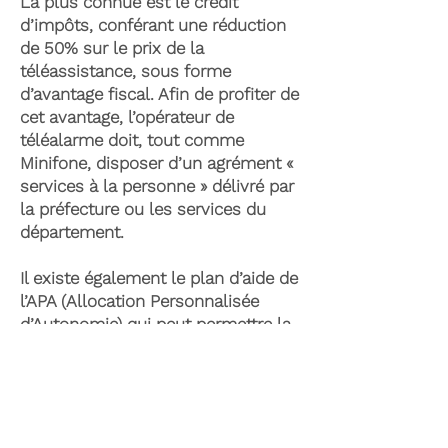
La plus connue est le crédit
d’impôts, conférant une réduction
de 50% sur le prix de la
téléassistance, sous forme
d’avantage fiscal. Afin de profiter de
cet avantage, l’opérateur de
téléalarme doit, tout comme
Minifone, disposer d’un agrément «
services à la personne » délivré par
la préfecture ou les services du
département.
Il existe également le plan d’aide de
l’APA (Allocation Personnalisée
d’Autonomie) qui peut permettre la
prise en charge du coût de la
téléassistance senior. Celle-ci est
attribuée suite à l’évaluation d’une
perte d’autonomie par les services
du département et permet de