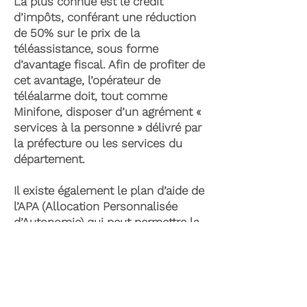
La plus connue est le crédit
d’impôts, conférant une réduction
de 50% sur le prix de la
téléassistance, sous forme
d’avantage fiscal. Afin de profiter de
cet avantage, l’opérateur de
téléalarme doit, tout comme
Minifone, disposer d’un agrément «
services à la personne » délivré par
la préfecture ou les services du
département.
Il existe également le plan d’aide de
l’APA (Allocation Personnalisée
d’Autonomie) qui peut permettre la
prise en charge du coût de la
téléassistance senior. Celle-ci est
attribuée suite à l’évaluation d’une
perte d’autonomie par les services
du département et permet de