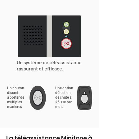
Un système de téléassistance
rassurant et efficace.
Un bouton
Une option
discret,
détection
à porter de
de chute à
multiples
4€
par
TTC
manières
mois
La téléassistance Minifone à