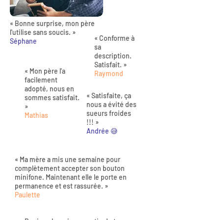
« Bonne surprise, mon père
l'utilise sans soucis. »
« Conforme à
Séphane
sa
description.
Satisfait. »
« Mon père l'a
Raymond
facilement
adopté, nous en
« Satisfaite, ça
sommes satisfait.
nous a évité des
»
sueurs froides
Mathias
!!! »
Andrée 😅
« Ma mère a mis une semaine pour
complètement accepter son bouton
minifone. Maintenant elle le porte en
permanence et est rassurée. »
Paulette