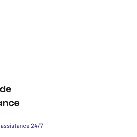
 de
tance
éassistance 24/7