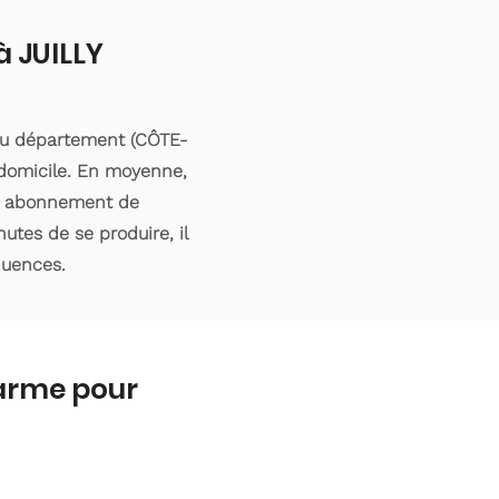
à JUILLY
 du département (CÔTE-
 domicile. En moyenne,
’un abonnement de
utes de se produire, il
quences.
larme pour