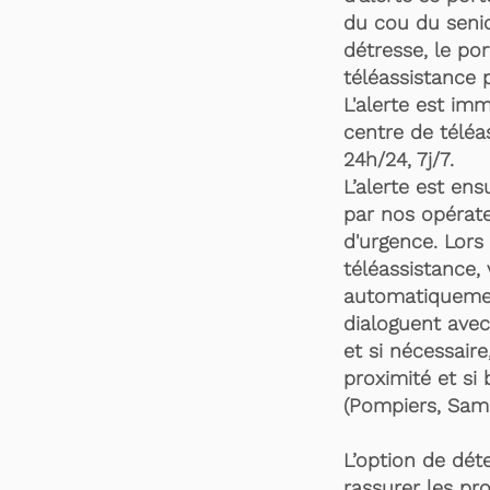
du cou du senio
détresse, le po
téléassistance 
L'alerte est im
centre de téléa
24h/24, 7j/7.
L’alerte est en
par nos opérate
d'urgence. Lors 
téléassistance,
automatiquemen
dialoguent avec
et si nécessaire
proximité et si 
(Pompiers, Samu
L’option de dét
rassurer les pro