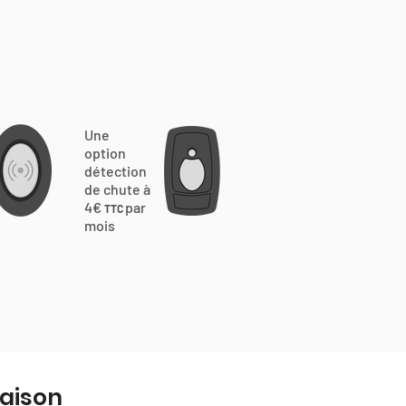
Une
option
détection
de chute à
4€
par
TTC
mois
naison