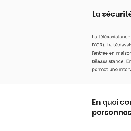
La sécurit
La téléassistance
D'OR). La téléass
l’entrée en maiso
téléassistance. En
permet une interv
En quoi co
personnes 