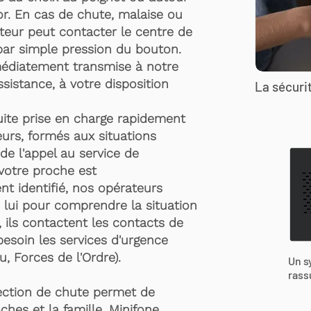
r. En cas de chute, malaise ou
rteur peut contacter le centre de
par simple pression du bouton.
médiatement transmise à notre
ssistance, à votre disposition
La sécurit
suite prise en charge rapidement
urs, formés aux situations
de l'appel au service de
 votre proche est
t identifié, nos opérateurs
 lui pour comprendre la situation
, ils contactent les contacts de
besoin les services d'urgence
, Forces de l'Ordre).
Un s
rass
ection de chute permet de
ches et la famille. Minifone