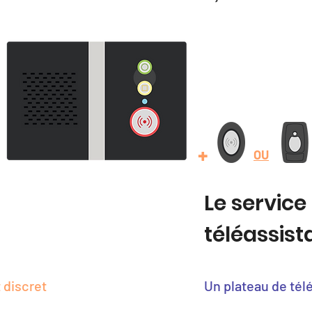
+
OU
Le service
téléassis
 discret
Un plateau de tél