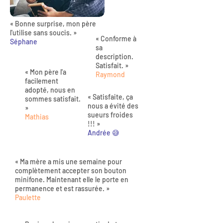
« Bonne surprise, mon père
l'utilise sans soucis. »
« Conforme à
Séphane
sa
description.
Satisfait. »
« Mon père l'a
Raymond
facilement
adopté, nous en
« Satisfaite, ça
sommes satisfait.
nous a évité des
»
sueurs froides
Mathias
!!! »
Andrée 😅
« Ma mère a mis une semaine pour
complètement accepter son bouton
minifone. Maintenant elle le porte en
permanence et est rassurée. »
Paulette