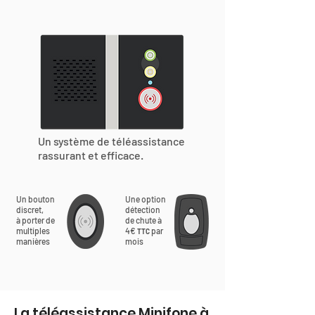
Un système de téléassistance
rassurant et efficace.
Un bouton
Une option
discret,
détection
à porter de
de chute à
multiples
4€
par
TTC
manières
mois
La téléassistance Minifone à