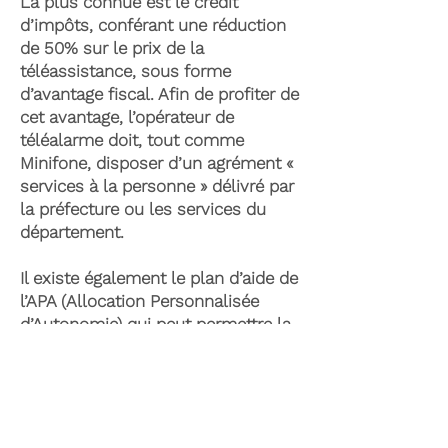
La plus connue est le crédit
d’impôts, conférant une réduction
de 50% sur le prix de la
téléassistance, sous forme
d’avantage fiscal. Afin de profiter de
cet avantage, l’opérateur de
téléalarme doit, tout comme
Minifone, disposer d’un agrément «
services à la personne » délivré par
la préfecture ou les services du
département.
Il existe également le plan d’aide de
l’APA (Allocation Personnalisée
d’Autonomie) qui peut permettre la
prise en charge du coût de la
téléassistance senior. Celle-ci est
attribuée suite à l’évaluation d’une
perte d’autonomie par les services
du département et permet de