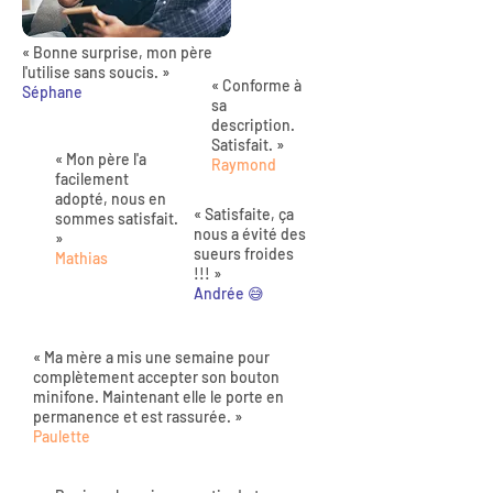
« Bonne surprise, mon père
l'utilise sans soucis. »
« Conforme à
Séphane
sa
description.
Satisfait. »
« Mon père l'a
Raymond
facilement
adopté, nous en
« Satisfaite, ça
sommes satisfait.
nous a évité des
»
sueurs froides
Mathias
!!! »
Andrée 😅
« Ma mère a mis une semaine pour
complètement accepter son bouton
minifone. Maintenant elle le porte en
permanence et est rassurée. »
Paulette