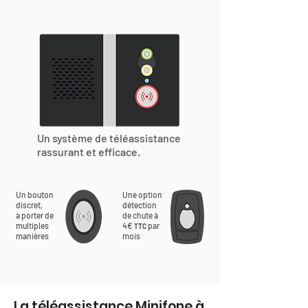
Un système de téléassistance
rassurant et efficace.
Un bouton
Une option
discret,
détection
à porter de
de chute à
multiples
4€
par
TTC
manières
mois
La téléassistance Minifone à