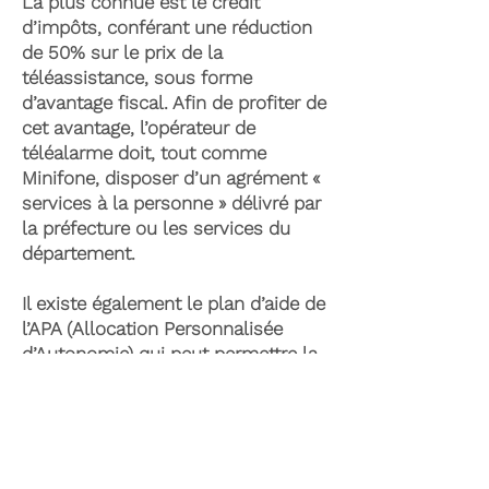
La plus connue est le crédit
d’impôts, conférant une réduction
de 50% sur le prix de la
téléassistance, sous forme
d’avantage fiscal. Afin de profiter de
cet avantage, l’opérateur de
téléalarme doit, tout comme
Minifone, disposer d’un agrément «
services à la personne » délivré par
la préfecture ou les services du
département.
Il existe également le plan d’aide de
l’APA (Allocation Personnalisée
d’Autonomie) qui peut permettre la
prise en charge du coût de la
téléassistance senior. Celle-ci est
attribuée suite à l’évaluation d’une
perte d’autonomie par les services
du département et permet de