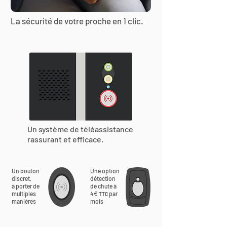
La sécurité de votre proche en 1 clic.
Un système de téléassistance
rassurant et efficace.
Un bouton
Une option
discret,
détection
à porter de
de chute à
multiples
4€
par
TTC
manières
mois